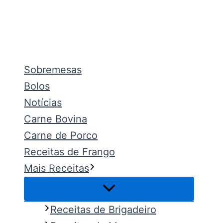
Ir
para
o
Pesquisar
conteúdo
Sobremesas
Bolos
Notícias
Carne Bovina
Carne de Porco
Receitas de Frango
Mais Receitas
Receitas de Brigadeiro