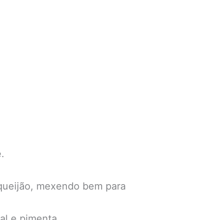
.
equeijão, mexendo bem para
al e pimenta.