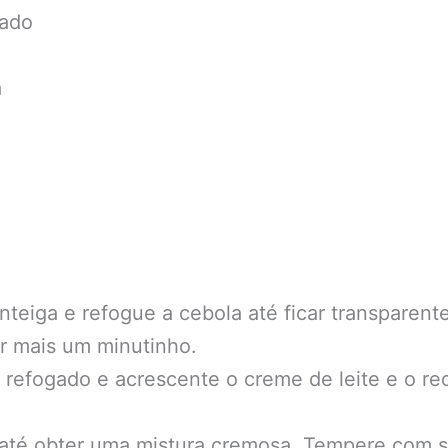
lado
a
teiga e refogue a cebola até ficar transparente
r mais um minutinho.
o refogado e acrescente o creme de leite e o r
 até obter uma mistura cremosa. Tempere com s