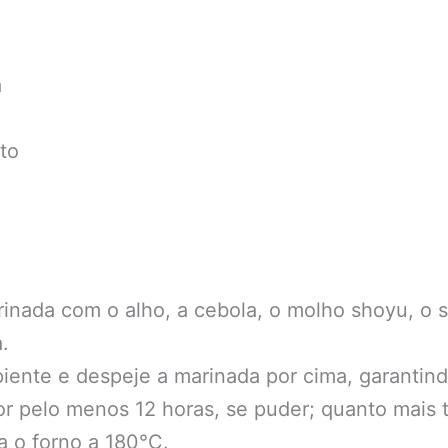
a
to
ada com o alho, a cebola, o molho shoyu, o suc
.
iente e despeje a marinada por cima, garantin
or pelo menos 12 horas, se puder; quanto mais
a o forno a 180°C.