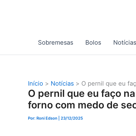
Ir
para
o
conteúdo
Sobremesas
Bolos
Notícia
Início
Notícias
O pernil que eu fa
O pernil que eu faço na
forno com medo de se
Por: Roni Edson
| 23/12/2025