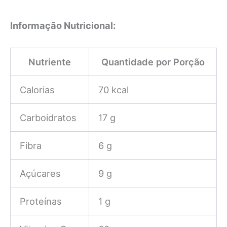
Informação Nutricional:
Nutriente
Quantidade por Porção
Calorias
70 kcal
Carboidratos
17 g
Fibra
6 g
Açúcares
9 g
Proteínas
1 g