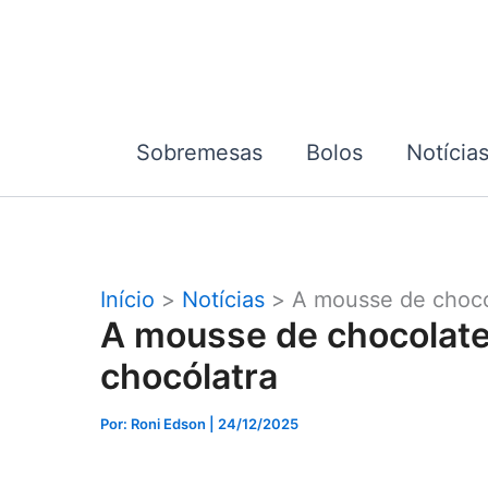
Ir
para
o
conteúdo
Sobremesas
Bolos
Notícia
Início
Notícias
A mousse de choco
A mousse de chocolate
chocólatra
Por: Roni Edson
| 24/12/2025