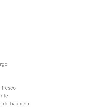
rgo
e fresco
ente
a de baunilha