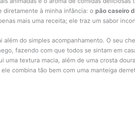
is animadas e o aroma de comidas deliciosas to
e diretamente à minha infância: o
pão caseiro d
penas mais uma receita; ele traz um sabor incon
i além do simples acompanhamento. O seu chei
ego, fazendo com que todos se sintam em cas
ui uma textura macia, além de uma crosta doura
 e ele combina tão bem com uma manteiga derr