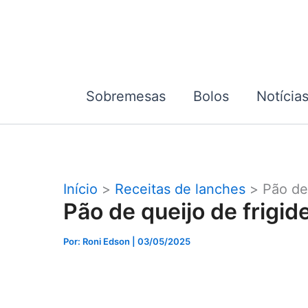
Ir
para
o
conteúdo
Sobremesas
Bolos
Notícia
Início
Receitas de lanches
Pão de 
Pão de queijo de frigide
Por: Roni Edson
| 03/05/2025