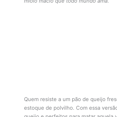
miolo macio que todo mundo ama.
Quem resiste a um pão de queijo fres
estoque de polvilho. Com essa versão
queijo e perfeitos para matar aquela 