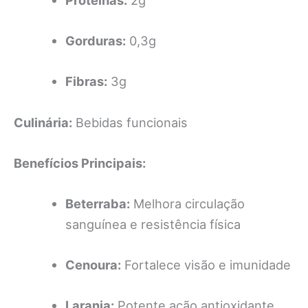
Proteínas:
2g
Gorduras:
0,3g
Fibras:
3g
Culinária:
Bebidas funcionais
Benefícios Principais:
Beterraba:
Melhora circulação
sanguínea e resistência física
Cenoura:
Fortalece visão e imunidade
Laranja:
Potente ação antioxidante