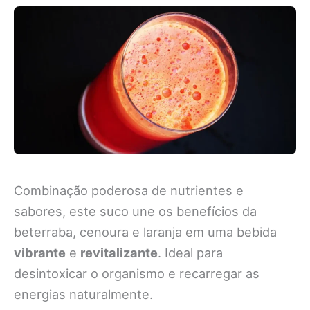
Combinação poderosa de nutrientes e
sabores, este suco une os benefícios da
beterraba, cenoura e laranja em uma bebida
vibrante
e
revitalizante
. Ideal para
desintoxicar o organismo e recarregar as
energias naturalmente.