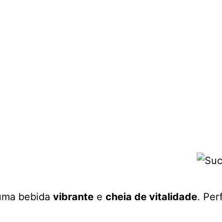
 uma bebida
vibrante
e
cheia de vitalidade
. Pe