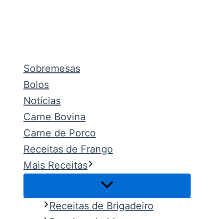
Ir
para
o
Pesquisar
conteúdo
Sobremesas
Bolos
Notícias
Carne Bovina
Carne de Porco
Receitas de Frango
Mais Receitas
Receitas de Brigadeiro