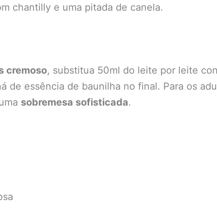
m chantilly e uma pitada de canela.
is cremoso
, substitua 50ml do leite por leite 
há de essência de baunilha no final. Para os ad
m uma
sobremesa sofisticada
.
osa