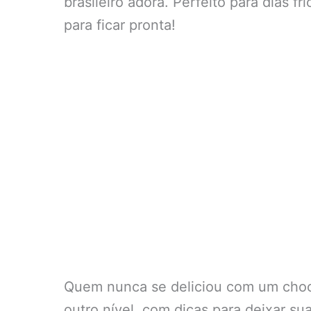
brasileiro adora. Perfeito para dias 
para ficar pronta!
Quem nunca se deliciou com um choco
outro nível, com dicas para deixar s