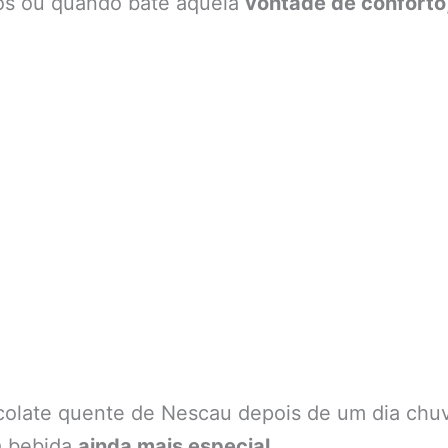
frios ou quando bate aquela
vontade de conforto
late quente de Nescau depois de um dia chuvo
ua bebida
ainda mais especial
.