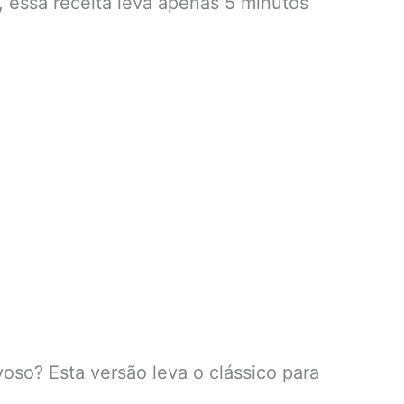
, essa receita leva apenas 5 minutos
so? Esta versão leva o clássico para