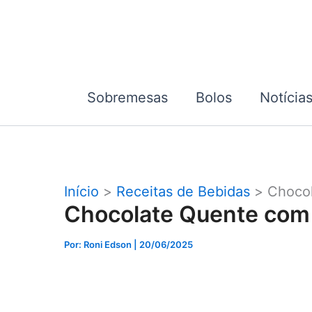
Ir
para
o
conteúdo
Sobremesas
Bolos
Notícia
Início
Receitas de Bebidas
Choco
Chocolate Quente co
Por: Roni Edson
| 20/06/2025