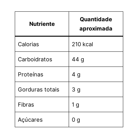
Quantidade
Nutriente
aproximada
Calorias
210 kcal
Carboidratos
44 g
Proteínas
4 g
Gorduras totais
3 g
Fibras
1 g
Açúcares
0 g