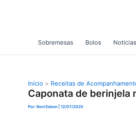
Ir
para
o
conteúdo
Sobremesas
Bolos
Notícia
Início
Receitas de Acompanhament
Caponata de berinjela n
Por: Roni Edson
| 12/07/2025