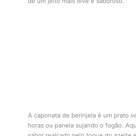
de um jeito mais leve e saboroso.
A caponata de berinjela é um prato ver
horas ou panela sujando o fogão. Aq
sabor realçado pelo toque do azeite 