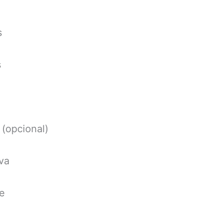
s
s
 (opcional)
iva
re